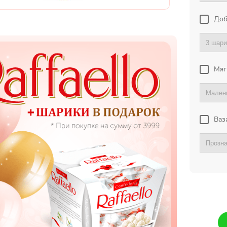
Доб
Мяг
Ваз