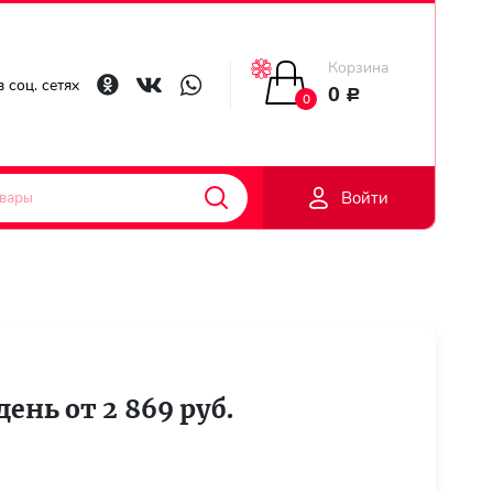
Корзина
Главная
 соц. сетях
0
Р
0
Гарантии
Войти
Доставка
Оплата
Контакты
день от 2 869 руб.
Личный
кобинет
Регистраци