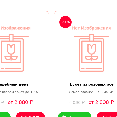
-31%
лшебный день
Букет из розовых роз
а второй заказ до 15%
Самое главное - внимание!
от 2 880
от 2 808
0
4 090
Р
Р
Р
Р