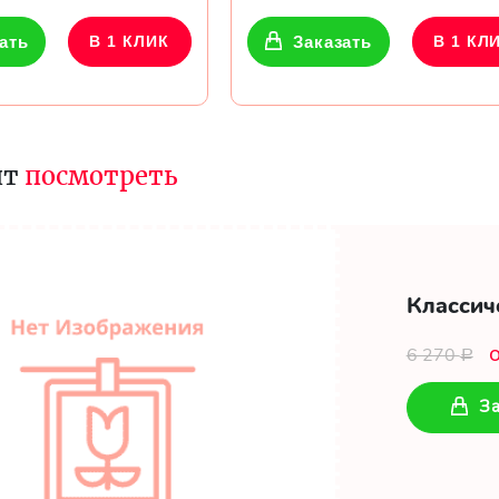
ать
В 1 КЛИК
Заказать
В 1 КЛ
ит
посмотреть
Классич
6 270
Р
За