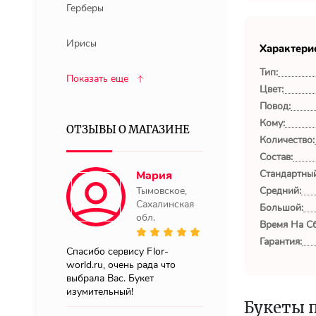
Герберы
Ирисы
Характери
Тип:
Показать еще
Цвет:
Повод:
Кому:
ОТЗЫВЫ О МАГАЗИНЕ
Количество:
Состав:
Стандартный
Мария
Тымовское,
Средний:
Сахалинская
Большой:
обл.
Время На Сб
Гарантия:
Спасибо сервису Flor-
world.ru, очень рада что
выбрала Вас. Букет
изумительный!
Букеты 