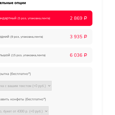
ельные опции
Мы в
2 869
андартный
(5 роз, упаковка,лента)
Р
соц.
3 935
едний
(9 роз, упаковка,лента)
Р
сетях
6 036
льшой
(15 роз, упаковка,лента)
Р
рытка (бесплатно*)
авить конфеты (бесплатно*)