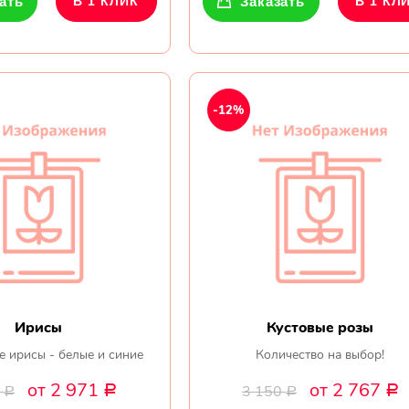
ать
В 1 КЛИК
Заказать
В 1 КЛ
-12%
Ирисы
Кустовые розы
 ирисы - белые и синие
Количество на выбор!
от 2 971
от 2 767
0
3 150
Р
Р
Р
Р