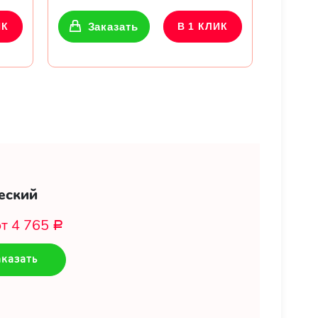
ИК
Заказать
В 1 КЛИК
еский
от 4 765
Р
казать