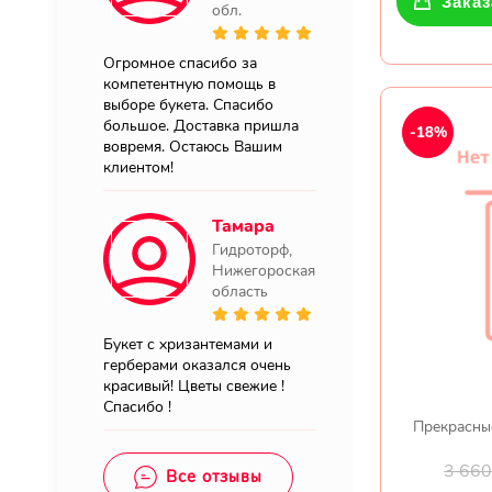
Заказ
обл.
Огромное спасибо за
компетентную помощь в
выборе букета. Спасибо
большое. Доставка пришла
-18%
вовремя. Остаюсь Вашим
клиентом!
Тамара
Гидроторф,
Нижегороская
область
Букет с хризантемами и
герберами оказался очень
красивый! Цветы свежие !
Спасибо !
Прекрасные
3 66
Все отзывы