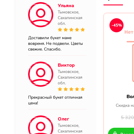
Ульяна
Тымовское,
Сахалинская
обл.
-45%
Доставили букет маме
вовремя. Не подвели. Цветы
свежие. Спасибо.
Виктор
Тымовское,
Сахалинская
обл.
Во
Прекрасный букет отличная
цена!
Скидка н
5 32
Олег
Тымовское,
Сахалинская