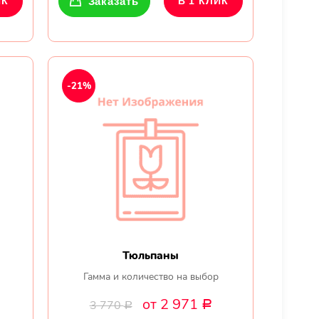
ИК
Заказать
В 1 КЛИК
-21%
Тюльпаны
Гамма и количество на выбор
от 2 971
3 770
Р
Р