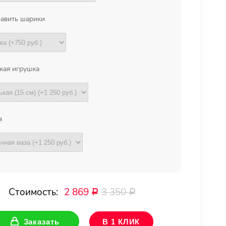
авить шарики
кая игрушка
а
Стоимость:
2 869
3 350
Р
Р
Заказать
В 1 КЛИК