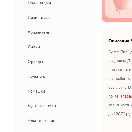
Подсолнухи
Лизиантусы
Хризантемы
Описание 
Лилии
Букет «Твой 
подарком: Де
Орхидеи
признаться в
Тюльпаны
anapa.flor-w
бесплатно! В
Ромашки
почте:
anapa@
зависимости 
Кустовые розы
до 12070 руб
Альстромерии