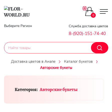
Цветы поштучно
0
Главная
Выберите Регион
Служба доставка цветов
Букеты до 2500
8-(920)-151-74-40
Гарантии
Каталог букетов
Доставка
Доставка цветов в Анапе
Каталог букетов
Оплата
Авторские букеты
Корзины с цветами
Классика
Контакты
Категория:
Авторские букеты
Авторские букеты
Личный
кобинет
Букеты из роз
Регистраци