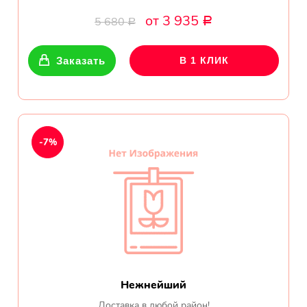
от 3 935
5 680
Р
Р
Заказать
В 1 КЛИК
-7%
Нежнейший
Доставка в любой район!