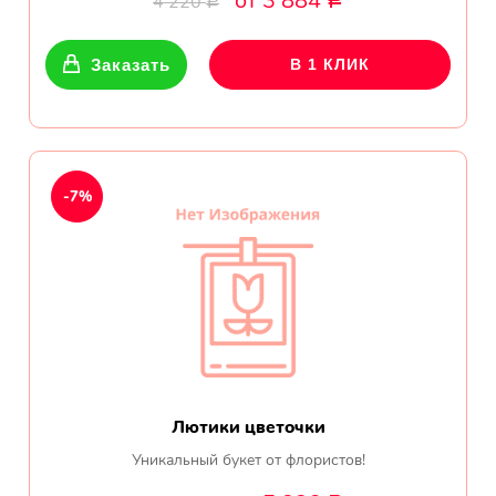
от 3 884
4 220
Р
Р
Показать еще
Заказать
В 1 КЛИК
Цветы
Подсолнухи
-7%
Лизиантусы
Хризантемы
Лилии
Орхидеи
Лютики цветочки
Тюльпаны
Уникальный букет от флористов!