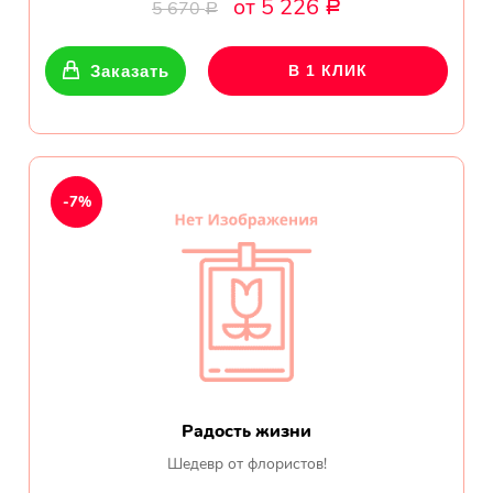
от 5 226
Ромашки
5 670
Р
Р
Кустовые розы
Заказать
В 1 КЛИК
Альстромерии
Герберы
-7%
Ирисы
Показать еще
ОТЗЫВЫ О МАГАЗИНЕ
Мария
Радость жизни
Тымовское,
Шедевр от флористов!
Сахалинская