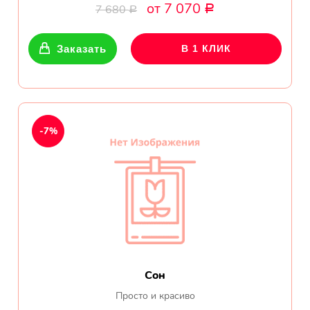
обл.
от 7 070
7 680
Р
Р
Спасибо сервису Flor-
world.ru, очень рада что
Заказать
В 1 КЛИК
выбрала Вас. Букет
изумительный!
Ульяна
Тымовское,
-7%
Сахалинская
обл.
Доставили букет маме
вовремя. Не подвели. Цветы
свежие. Спасибо.
Виктор
Тымовское,
Сон
Сахалинская
обл.
Просто и красиво